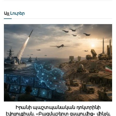
Այլ
Լուրեր
Իրանի պաշտպանական դոկտրինի
էվոլյուցիան. «Բազմաշերտ զսպումից» մինչև