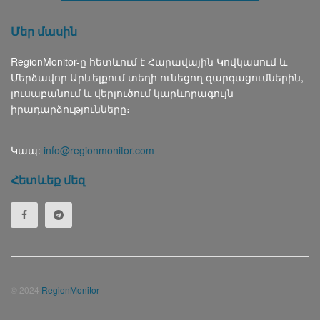
Մեր մասին
RegionMonitor-ը հետևում է Հարավային Կովկասում և
Մերձավոր Արևելքում տեղի ունեցող զարգացումներին,
լուսաբանում և վերլուծում կարևորագույն
իրադարձությունները։
Կապ:
info@regionmonitor.com
Հետևեք մեզ
© 2024
RegionMonitor