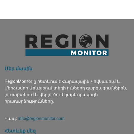
Մեր մասին
RegionMonitor-ը հետևում է Հարավային Կովկասում և
Մերձավոր Արևելքում տեղի ունեցող զարգացումներին,
լուսաբանում և վերլուծում կարևորագույն
իրադարձությունները։
Կապ:
info@regionmonitor.com
Հետևեք մեզ