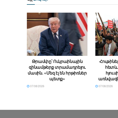
Թրամփը՝ Ուկրաինային
Հութինե
զինամթերք տրամադրելու
հետև
մասին․ «Մեզ էլ են հրթիռներ
հյուս
պետք»
առնվազն
07/08/2026
07/08/2026