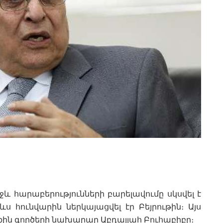
և հարաբերությունների բարելավումը սկսվել է
ևս հունվարին ներկայացվել էր Բեյրութին։ Այս
ին գործերի նախարար Աբդալլահ Բուհաբիբը։