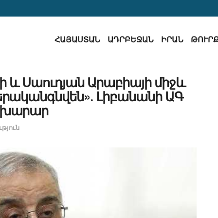
ՀԱՅԱՍՏԱՆ
ԱԴՐԲԵՋԱՆ
ԻՐԱՆ
ԹՈՒՐ
նի և Սաուդյան Արաբիայի միջև
երականգնվեն»․ Լիբանանի ԱԳ
խարար
թյուն