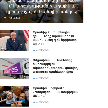
Երևանում նախատեսվում է $500
մլն արժողությամբ խաղային և
զբոսաշրջային համալիր ստեղծել
07/08/2026
Թրամփը՝ Ուկրաինային
զինամթերք տրամադրելու
մասին․ «Մեզ էլ են հրթիռներ
պետք»
07/08/2026
Ուկրաինական ԱԹՍ-ները
հարձակվել են
Եկատերինբուրգում գտնվող
Wildberries պահեստի վրա
07/08/2026
Թրամփն արգելում է
«ծննդաբերական տուրիզմն»
ԱՄՆ-ում
07/08/2026