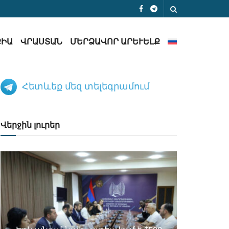
ՔԻԱ
ՎՐԱՍՏԱՆ
ՄԵՐՁԱՎՈՐ ԱՐԵՒԵԼՔ
Հետևեք մեզ տելեգրամում
Վերջին լուրեր