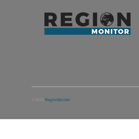
© 2024
RegionMonitor