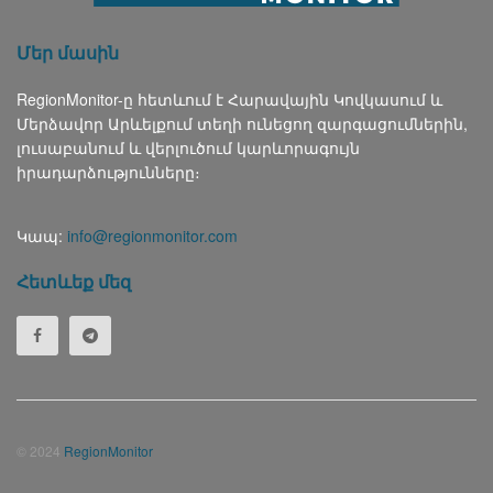
Մեր մասին
RegionMonitor-ը հետևում է Հարավային Կովկասում և
Մերձավոր Արևելքում տեղի ունեցող զարգացումներին,
լուսաբանում և վերլուծում կարևորագույն
իրադարձությունները։
Կապ:
info@regionmonitor.com
Հետևեք մեզ
© 2024
RegionMonitor