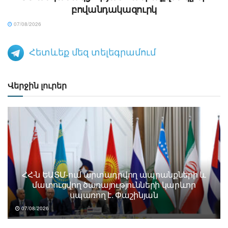
բովանդակազուրկ
07/08/2026
Հետևեք մեզ տելեգրամում
Վերջին լուրեր
ՀՀ-ն ԵԱՏՄ-ում արտադրվող ապրանքների և
մատուցվող ծառայությունների կարևոր
սպառող է. Փաշինյան
07/08/2026