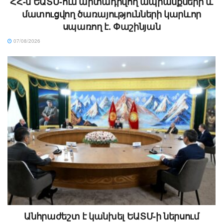
ՀՀ-ն ԵԱՏՄ-ում արտադրվող ապրանքների և
մատուցվող ծառայությունների կարևոր
սպառող է. Փաշինյան
07/08/2026
Անհրաժեշտ է կանխել ԵԱՏՄ-ի ներսում