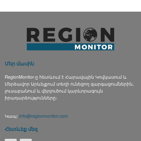
Մեր մասին
RegionMonitor-ը հետևում է Հարավային Կովկասում և
Մերձավոր Արևելքում տեղի ունեցող զարգացումներին,
լուսաբանում և վերլուծում կարևորագույն
իրադարձությունները։
Կապ:
info@regionmonitor.com
Հետևեք մեզ