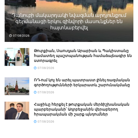
Դանուբի մակարդակի նվազման արդյունքում
գերմանացի երկու զինվորի մասունքներ են
հայտնաբերվել
07/08/2026
Թուրքիան, Սաուդյան Արաբիան և Պակիստանը
համատեղ պաշտպանության համաձայնագիր են
ստորագրել
07/08/2026
ՌԴ-ում կոչ են արել պատրաստ լինել ռազմական
գործողությունների երկարատև շարունակմանը
07/08/2026
Հաջիևը հերքել է թուրքական մերձիշխանական
պարբերականի՝ Ադրբեջանին վերաբերող
հրապարակման մի շարք պնդումներ
07/08/2026