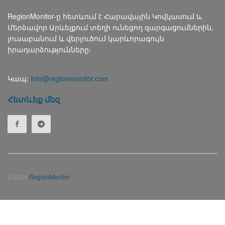
RegionMonitor-ը հետևում է Հարավային Կովկասում և
Մերձավոր Արևելքում տեղի ունեցող զարգացումներին,
լուսաբանում և վերլուծում կարևորագույն
իրադարձությունները։
Կապ:
info@regionmonitor.com
Հետևեք մեզ
© 2024
RegionMonitor
Русский
(
Russian
)