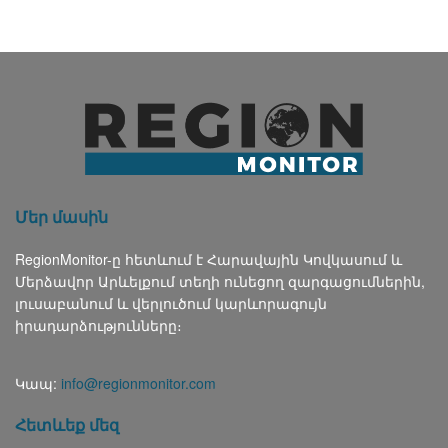
Մեր մասին
RegionMonitor-ը հետևում է Հարավային Կովկասում և
Մերձավոր Արևելքում տեղի ունեցող զարգացումներին,
լուսաբանում և վերլուծում կարևորագույն
իրադարձությունները։
Կապ:
info@regionmonitor.com
Հետևեք մեզ