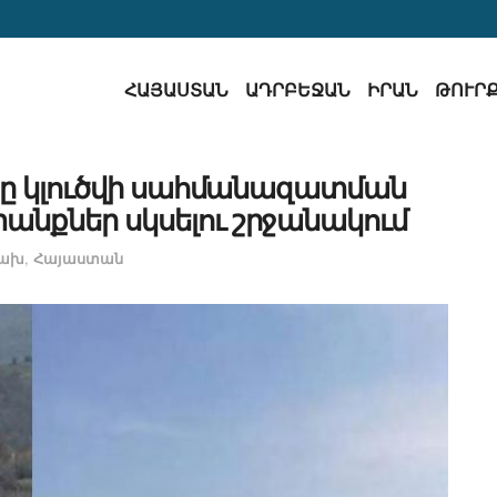
ՀԱՅԱՍՏԱՆ
ԱԴՐԲԵՋԱՆ
ԻՐԱՆ
ԹՈՒՐ
ցը կլուծվի սահմանազատման
քներ սկսելու շրջանակում
ցախ
,
Հայաստան