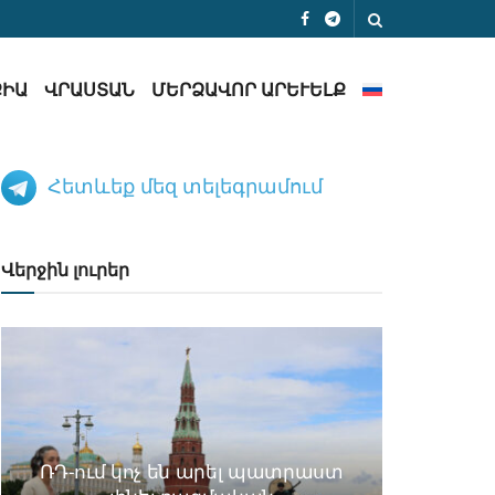
ՔԻԱ
ՎՐԱՍՏԱՆ
ՄԵՐՁԱՎՈՐ ԱՐԵՒԵԼՔ
Հետևեք մեզ տելեգրամում
Վերջին լուրեր
ՌԴ-ում կոչ են արել պատրաստ