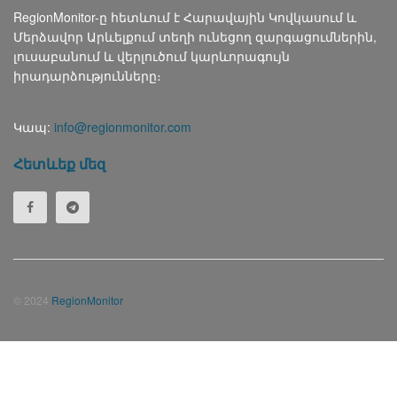
RegionMonitor-ը հետևում է Հարավային Կովկասում և
Մերձավոր Արևելքում տեղի ունեցող զարգացումներին,
լուսաբանում և վերլուծում կարևորագույն
իրադարձությունները։
Կապ:
info@regionmonitor.com
Հետևեք մեզ
© 2024
RegionMonitor
Русский
(
Russian
)