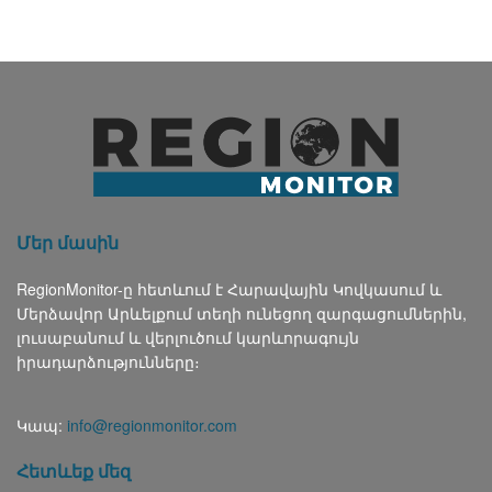
Մեր մասին
RegionMonitor-ը հետևում է Հարավային Կովկասում և
Մերձավոր Արևելքում տեղի ունեցող զարգացումներին,
լուսաբանում և վերլուծում կարևորագույն
իրադարձությունները։
Կապ:
info@regionmonitor.com
Հետևեք մեզ