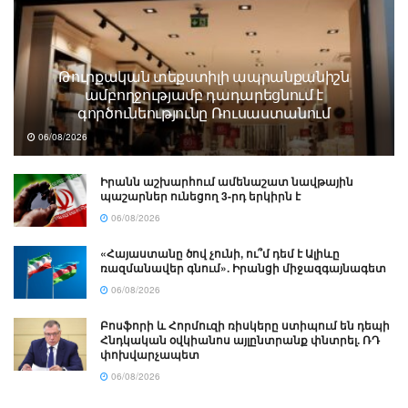
Թուրքական տեքստիլի ապրանքանիշն
ամբողջությամբ դադարեցնում է
գործունեությունը Ռուսաստանում
06/08/2026
Իրանն աշխարհում ամենաշատ նավթային
պաշարներ ունեցող 3-րդ երկիրն է
06/08/2026
«Հայաստանը ծով չունի, ու՞մ դեմ է Ալիևը
ռազմանավեր գնում». Իրանցի միջազգայնագետ
06/08/2026
Բոսֆորի և Հորմուզի ռիսկերը ստիպում են դեպի
Հնդկական օվկիանոս այլընտրանք փնտրել. ՌԴ
փոխվարչապետ
06/08/2026