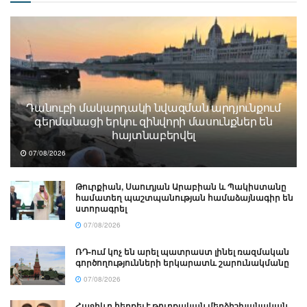
Դանուբի մակարդակի նվազման արդյունքում
գերմանացի երկու զինվորի մասունքներ են
հայտնաբերվել
07/08/2026
Թուրքիան, Սաուդյան Արաբիան և Պակիստանը
համատեղ պաշտպանության համաձայնագիր են
ստորագրել
07/08/2026
ՌԴ-ում կոչ են արել պատրաստ լինել ռազմական
գործողությունների երկարատև շարունակմանը
07/08/2026
Հաջիևը հերքել է թուրքական մերձիշխանական