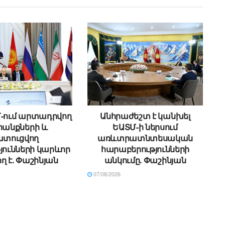
Մ-ում արտադրվող
Անհրաժեշտ է կանխել
անքների և
ԵԱՏՄ-ի ներսում
ատուցվող
առևտրատնտեսական
յունների կարևոր
հարաբերությունների
ղ է. Փաշինյան
անկումը. Փաշինյան
07/08/2026