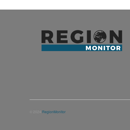
© 2024
RegionMonitor