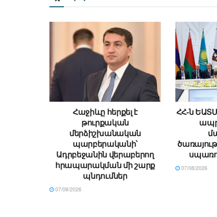
Հաջիևը հերքել է
ՀՀ-ն ԵԱՏ
թուրքական
ապր
մերձիշխանական
մ
պարբերականի՝
ծառայութ
Ադրբեջանին վերաբերող
սպառո
հրապարակման մի շարք
07/08/2026
պնդումներ
07/08/2026