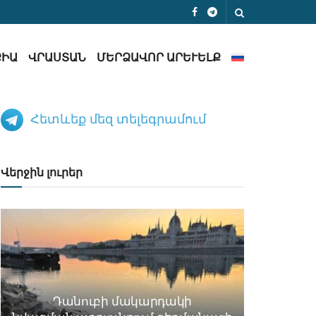
ՔԻԱ
ՎՐԱՍՏԱՆ
ՄԵՐՁԱՎՈՐ ԱՐԵՒԵԼՔ
Հետևեք մեզ տելեգրամում
Վերջին լուրեր
Դանուբի մակարդակի