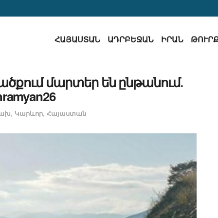
ՀԱՅԱՍՏԱՆ
ԱԴՐԲԵՋԱՆ
ԻՐԱՆ
ԹՈՒՐ
ծքում մարտեր են ընթանում․
hramyan26
ցախ
,
Կարևոր
,
Հայաստան