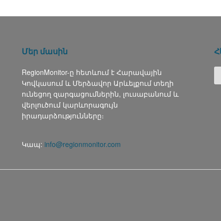
Մեր մասին
Հ
RegionMonitor-ը հետևում է Հարավային
Կովկասում և Մերձավոր Արևելքում տեղի
ունեցող զարգացումներին, լուսաբանում և
վերլուծում կարևորագույն
իրադարձությունները։
Կապ:
info@regionmonitor.com