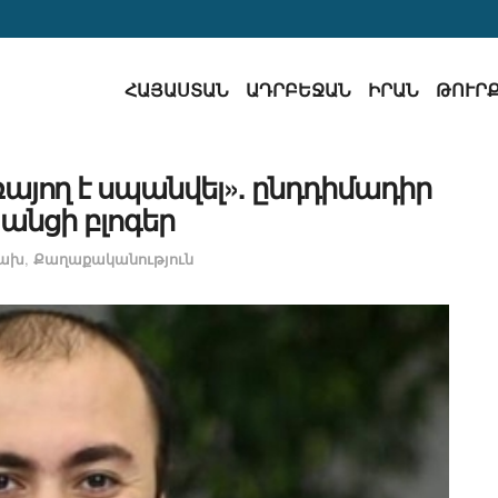
ՀԱՅԱՍՏԱՆ
ԱԴՐԲԵՋԱՆ
ԻՐԱՆ
ԹՈՒՐ
այող է սպանվել». ընդդիմադիր
անցի բլոգեր
ցախ
,
Քաղաքականություն