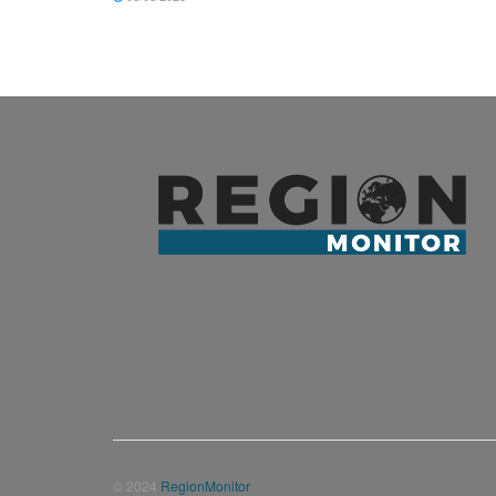
© 2024
RegionMonitor