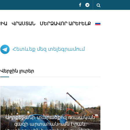
ՔԻԱ
ՎՐԱՍՏԱՆ
ՄԵՐՁԱՎՈՐ ԱՐԵՒԵԼՔ
Հետևեք մեզ տելեգրամում
Վերջին լուրեր
Ադրբեջանի տարածքով ռուսական
գազի արտահանումն Իրան.