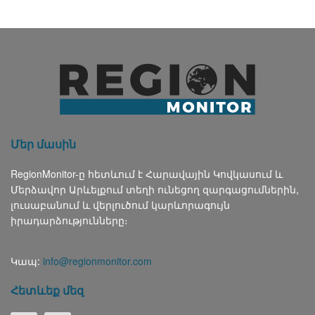
Մեր մասին
RegionMonitor-ը հետևում է Հարավային Կովկասում և
Մերձավոր Արևելքում տեղի ունեցող զարգացումներին,
լուսաբանում և վերլուծում կարևորագույն
իրադարձությունները։
Կապ:
info@regionmonitor.com
Հետևեք մեզ