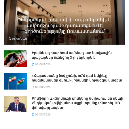
Թուրքական տեքստիլի ապրանքանիշն
ամբողջությամբ դադարեցնում է
գործունեությունը Ռուսաստանում
06/08/2026
Իրանն աշխարհում ամենաշատ նավթային
պաշարներ ունեցող 3-րդ երկիրն է
06/08/2026
«Հայաստանը ծով չունի, ու՞մ դեմ է Ալիևը
ռազմանավեր գնում». Իրանցի միջազգայնագետ
06/08/2026
Բոսֆորի և Հորմուզի ռիսկերը ստիպում են դեպի
Հնդկական օվկիանոս այլընտրանք փնտրել. ՌԴ
փոխվարչապետ
06/08/2026