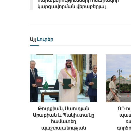
կարգավորման վերաբերյալ
Այլ
Լուրեր
Թուրքիան, Սաուդյան
ՌԴ-ու
Արաբիան և Պակիստանը
պատ
համատեղ
ռ
պաշտպանության
գործո