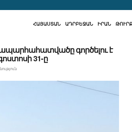
ՀԱՅԱՍՏԱՆ
ԱԴՐԲԵՋԱՆ
ԻՐԱՆ
ԹՈՒՐ
նապարհահատվածը գործելու է
գոստոսի 31-ը
ություն