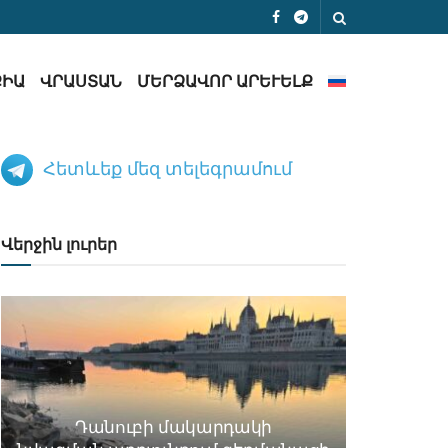
ՔԻԱ
ՎՐԱՍՏԱՆ
ՄԵՐՁԱՎՈՐ ԱՐԵՒԵԼՔ
Հետևեք մեզ տելեգրամում
Վերջին լուրեր
Դանուբի մակարդակի