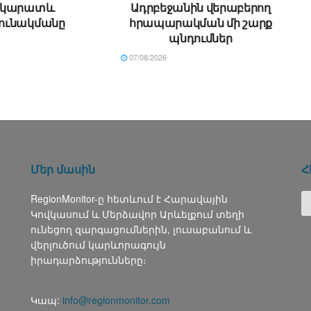
րկարատև
Ադրբեջանին վերաբերող
ունակմանը
հրապարակման մի շարք
պնդումներ
07/08/2026
Մեր մասին
Հ
RegionMonitor-ը հետևում է Հարավային
Կովկասում և Մերձավոր Արևելքում տեղի
ունեցող զարգացումներին, լուսաբանում և
վերլուծում կարևորագույն
իրադարձությունները։
Կապ:
info@regionmonitor.com