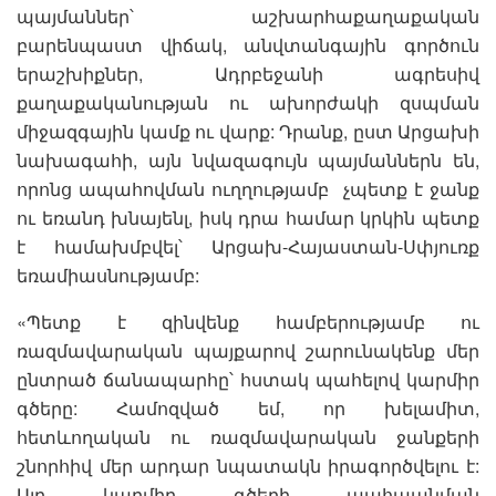
պայմաններ՝ աշխարհաքաղաքական
բարենպաստ վիճակ, անվտանգային գործուն
երաշխիքներ, Ադրբեջանի ագրեսիվ
քաղաքականության ու ախորժակի զսպման
միջազգային կամք ու վարք: Դրանք, ըստ Արցախի
նախագահի, այն նվազագույն պայմաններն են,
որոնց ապահովման ուղղությամբ չպետք է ջանք
ու եռանդ խնայենլ, իսկ դրա համար կրկին պետք
է համախմբվել՝ Արցախ-Հայաստան-Սփյուռք
եռամիասնությամբ:
«Պետք է զինվենք համբերությամբ ու
ռազմավարական պայքարով շարունակենք մեր
ընտրած ճանապարհը՝ հստակ պահելով կարմիր
գծերը: Համոզված եմ, որ խելամիտ,
հետևողական ու ռազմավարական ջանքերի
շնորհիվ մեր արդար նպատակն իրագործվելու է:
Այդ կարմիր գծերի պահպանման