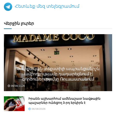
Հետևեք մեզ տելեգրամում
Վերջին լուրեր
Թուրքական տեքստիլի ապրանքանիշն
ամբողջությամբ դադարեցնում է
գործունեությունը Ռուսաստանում
06/08/2026
Իրանն աշխարհում ամենաշատ նավթային
պաշարներ ունեցող 3-րդ երկիրն է
06/08/2026