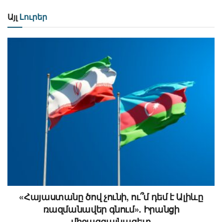
Այլ
Լուրեր
«Հայաստանը ծով չունի, ու՞մ դեմ է Ալիևը
ռազմանավեր գնում». Իրանցի
միջազգայնագետ