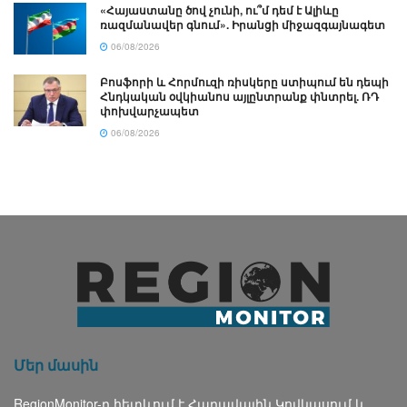
«Հայաստանը ծով չունի, ու՞մ դեմ է Ալիևը
ռազմանավեր գնում». Իրանցի միջազգայնագետ
06/08/2026
Բոսֆորի և Հորմուզի ռիսկերը ստիպում են դեպի
Հնդկական օվկիանոս այլընտրանք փնտրել. ՌԴ
փոխվարչապետ
06/08/2026
Մեր մասին
RegionMonitor-ը հետևում է Հարավային Կովկասում և