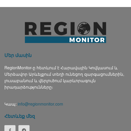
Մեր մասին
RegionMonitor-ը հետևում է Հարավային Կովկասում և
Մերձավոր Արևելքում տեղի ունեցող զարգացումներին,
լուսաբանում և վերլուծում կարևորագույն
իրադարձությունները։
Կապ:
info@regionmonitor.com
Հետևեք մեզ