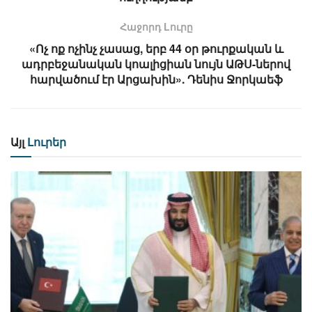
Հաջորդ Lուրը
«Ոչ ոք ոչինչ չասաց, երբ 44 օր թուրքական և
ադրբեջանական կոալիցիան նույն ԱԹՍ-ներով
հարվածում էր Արցախին». Դենիս Ջորկաեֆ
Այլ
Լուրեր