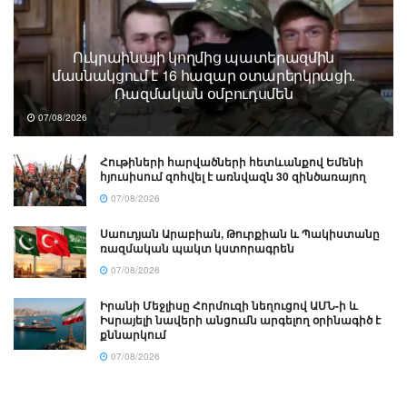
Ուկրաինայի կողմից պատերազմին
մասնակցում է 16 հազար օտարերկրացի.
Ռազմական օմբուդսմեն
07/08/2026
Հութիների հարվածների հետևանքով Եմենի
հյուսիսում զոհվել է առնվազն 30 զինծառայող
07/08/2026
Սաուդյան Արաբիան, Թուրքիան և Պակիստանը
ռազմական պակտ կստորագրեն
07/08/2026
Իրանի Մեջլիսը Հորմուզի նեղուցով ԱՄՆ-ի և
Իսրայելի նավերի անցումն արգելող օրինագիծ է
քննարկում
07/08/2026