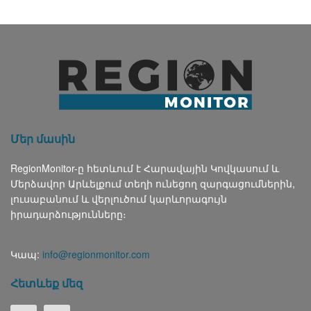
Մեր մասին
RegionMonitor-ը հետևում է Հարավային Կովկասում և
Մերձավոր Արևելքում տեղի ունեցող զարգացումներին,
լուսաբանում և վերլուծում կարևորագույն
իրադարձությունները։
Կապ:
info@regionmonitor.com
Հետևեք մեզ