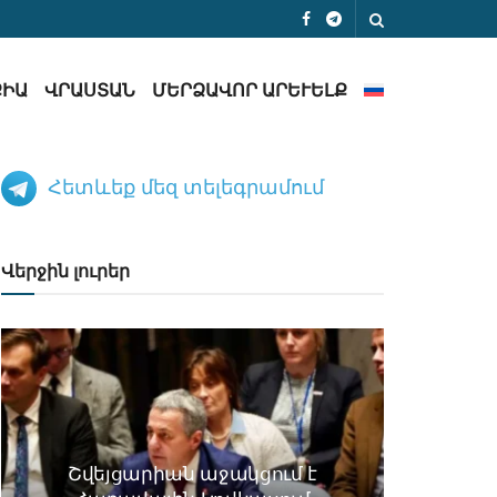
ՔԻԱ
ՎՐԱՍՏԱՆ
ՄԵՐՁԱՎՈՐ ԱՐԵՒԵԼՔ
Հետևեք մեզ տելեգրամում
Վերջին լուրեր
Շվեյցարիան աջակցում է