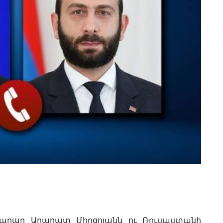
արար Արարատ Միրզոյանն ու Ռուսաստանի