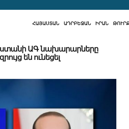
ՀԱՅԱՍՏԱՆ
ԱԴՐԲԵՋԱՆ
ԻՐԱՆ
ԹՈՒՐ
աստանի ԱԳ նախարարները
ույց են ունեցել