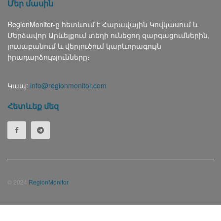
Մեր մասին
RegionMonitor-ը հետևում է Հարավային Կովկասում և
Մերձավոր Արևելքում տեղի ունեցող զարգացումներին,
լուսաբանում և վերլուծում կարևորագույն
իրադարձությունները։
Կապ:
info@regionmonitor.com
Հետևեք մեզ
© 2024
RegionMonitor
Русский
(
Russian
)