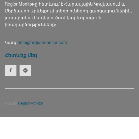
RegionMonitor-ը հետևում է Հարավային Կովկասում և
Մերձավոր Արևելքում տեղի ունեցող զարգացումներին,
լուսաբանում և վերլուծում կարևորագույն
իրադարձությունները։
Կապ:
info@regionmonitor.com
Հետևեք մեզ
© 2024
RegionMonitor
Русский
(
Russian
)