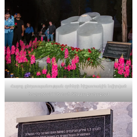
Հայոց ցեղասպանության զոհերի հիշատակին նվիրված
հուշարձան՝ Պետահ Տիկվա քաղաքում