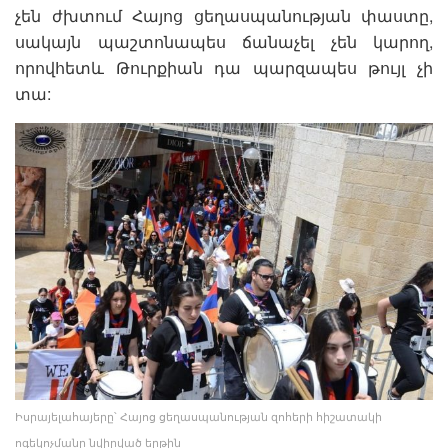
չեն ժխտում Հայոց ցեղասպանության փաստը,
սակայն պաշտոնապես ճանաչել չեն կարող,
որովհետև Թուրքիան դա պարզապես թույլ չի
տա:
Իսրայելահայերը՝ Հայոց ցեղասպանության զոհերի հիշատակի
ոգեկոչմանը նվիրված երթին