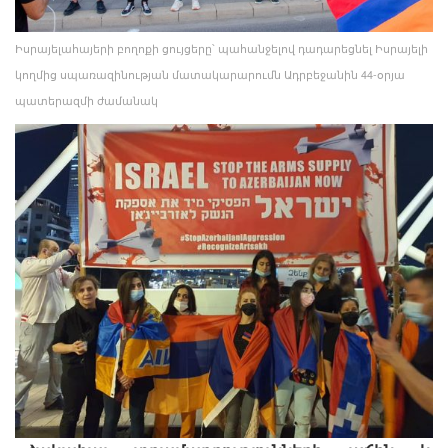
Իսրայելահայերի բողոքի ցույցերը՝ պահանջելով դադարեցնել Իսրայելի
կողմից սպառազինության մատակարարումն Ադրբեջանին 44-օրյա
պատերազմի ժամանակ