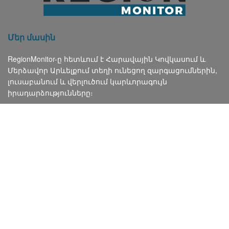
Մեր մասին
RegionMonitor-ը հետևում է Հարավային Կովկասում և
Մերձավոր Արևելքում տեղի ունեցող զարգացումներին,
լուսաբանում և վերլուծում կարևորագույն
իրադարձությունները։
Կապ:
info@regionmonitor.com
Հետևեք մեզ
© 2024
RegionMonitor