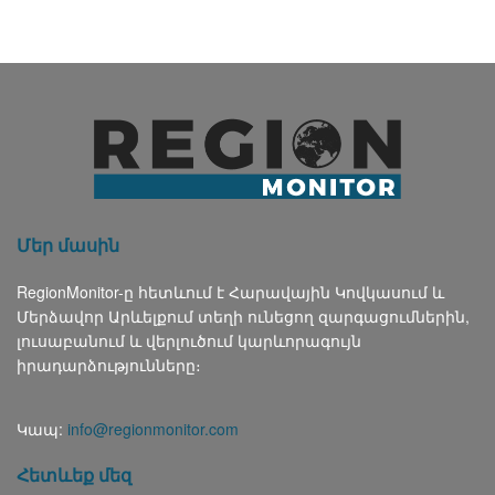
Մեր մասին
RegionMonitor-ը հետևում է Հարավային Կովկասում և
Մերձավոր Արևելքում տեղի ունեցող զարգացումներին,
լուսաբանում և վերլուծում կարևորագույն
իրադարձությունները։
Կապ:
info@regionmonitor.com
Հետևեք մեզ