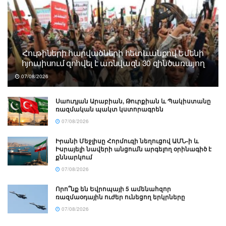
Հութիների հարվածների հետևանքով Եմենի
հյուսիսում զոհվել է առնվազն 30 զինծառայող
07/08/2026
Սաուդյան Արաբիան, Թուրքիան և Պակիստանը
ռազմական պակտ կստորագրեն
07/08/2026
Իրանի Մեջլիսը Հորմուզի նեղուցով ԱՄՆ-ի և
Իսրայելի նավերի անցումն արգելող օրինագիծ է
քննարկում
07/08/2026
Որո՞նք են Եվրոպայի 5 ամենահզոր
ռազմաօդային ուժեր ունեցող երկրները
07/08/2026