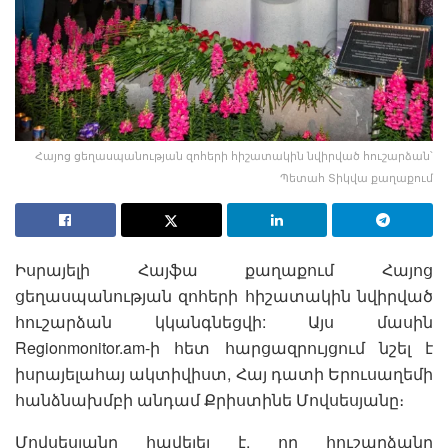
Հայոց ցեղասպանության զոհերի հիշատակին նվիրված հուշարձան՝
Պետահ Տիկվա քաղաքում
Իսրայելի Հայֆա քաղաքում Հայոց
ցեղասպանության զոհերի հիշատակին նվիրված
հուշարձան կկանգնեցվի: Այս մասին
Regionmonitor.am-ի հետ հարցազրույցում նշել է
իսրայելահայ ակտիվիստ, Հայ դատի Երուսաղեմի
հանձնախմբի անդամ Քրիստինե Մովսեսյանը։
Մովսեսյանը հավելել է, որ հուշարձանը