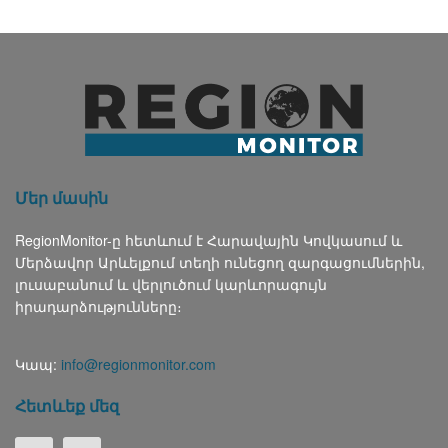
Մեր մասին
RegionMonitor-ը հետևում է Հարավային Կովկասում և
Մերձավոր Արևելքում տեղի ունեցող զարգացումներին,
լուսաբանում և վերլուծում կարևորագույն
իրադարձությունները։
Կապ:
info@regionmonitor.com
Հետևեք մեզ