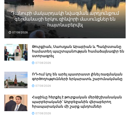
Դանուբի մակարդակի նվազման արդյունքում
գերմանացի երկու զինվորի մասունքներ են
հայտնաբերվել
07/08/2026
Թուրքիան, Սաուդյան Արաբիան և Պակիստանը
համատեղ պաշտպանության համաձայնագիր են
ստորագրել
07/08/2026
ՌԴ-ում կոչ են արել պատրաստ լինել ռազմական
գործողությունների երկարատև շարունակմանը
07/08/2026
Հաջիևը հերքել է թուրքական մերձիշխանական
պարբերականի՝ Ադրբեջանին վերաբերող
հրապարակման մի շարք պնդումներ
07/08/2026