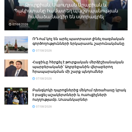
Թուրքիան, Սաուդյան Արաբիան և
Պակիստանը համատեղ պաշտպանության
համաձայնագիր են ստորագրել
07/08/2026
ՌԴ-ում կոչ են արել պատրաստ լինել ռազմական
գործողությունների երկարատև շարունակմանը
07/08/2026
Հաջիևը հերքել է թուրքական մերձիշխանական
պարբերականի՝ Ադրբեջանին վերաբերող
հրապարակման մի շարք պնդումներ
07/08/2026
Բանգկոկի դպրոցներից մեկում դեռահասը կրակ
է բացել աշակերտների և ուսուցիչների
ուղղությամբ. Լուսանկարներ
07/08/2026