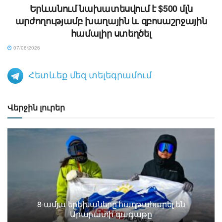
Երևանում նախատեսվում է $500 մլն
արժողությամբ խաղային և զբոսաշրջային
համալիր ստեղծել
07/08/2026
Հետևեք մեզ տելեգրամում
Վերջին լուրեր
8-ամյա երեխաները հաղթահարել են
Արարատի գագաթը