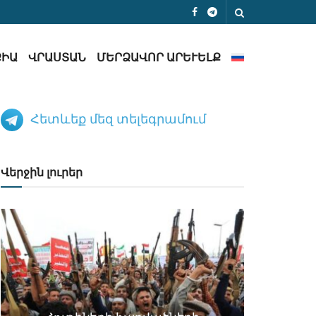
ՔԻԱ
ՎՐԱՍՏԱՆ
ՄԵՐՁԱՎՈՐ ԱՐԵՒԵԼՔ
Հետևեք մեզ տելեգրամում
Վերջին լուրեր