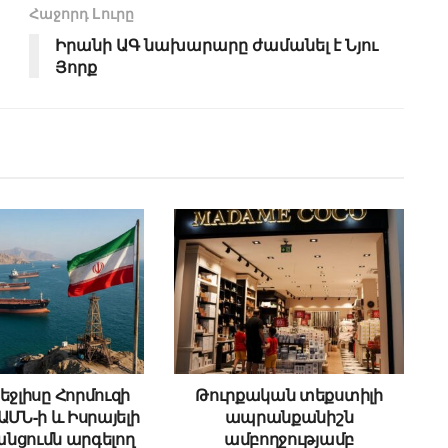
Հաջորդ Lուրը
Իրանի ԱԳ նախարարը ժամանել է Նյու
Յորք
եջլիսը Հորմուզի
Թուրքական տեքստիլի
ԱՄՆ-ի և Իսրայելի
ապրանքանիշն
անցումն արգելող
ամբողջությամբ