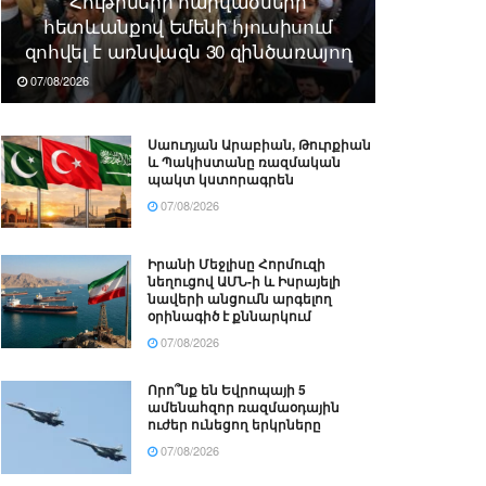
Հութիների հարվածների
հետևանքով Եմենի հյուսիսում
զոհվել է առնվազն 30 զինծառայող
07/08/2026
Սաուդյան Արաբիան, Թուրքիան
և Պակիստանը ռազմական
պակտ կստորագրեն
07/08/2026
Իրանի Մեջլիսը Հորմուզի
նեղուցով ԱՄՆ-ի և Իսրայելի
նավերի անցումն արգելող
օրինագիծ է քննարկում
07/08/2026
Որո՞նք են Եվրոպայի 5
ամենահզոր ռազմաօդային
ուժեր ունեցող երկրները
07/08/2026