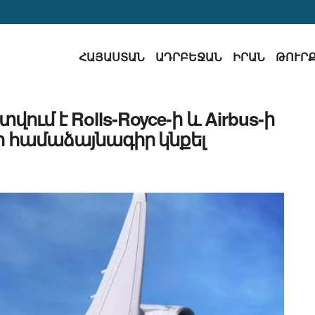
ՀԱՅԱՍՏԱՆ
ԱԴՐԲԵՋԱՆ
ԻՐԱՆ
ԹՈՒՐ
վում է Rolls-Royce-ի և Airbus-ի
րի համաձայնագիր կնքել