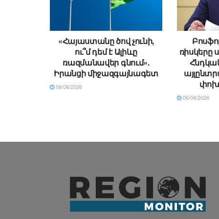
«Հայաստանը ծով չունի,
Բոսֆո
ու՞մ դեմ է Ալիևը
ռիսկերը 
ռազմանավեր գնում».
Հնդկա
Իրանցի միջազգայնագետ
այլընտր
փոխ
06/08/2026
06/08/2026