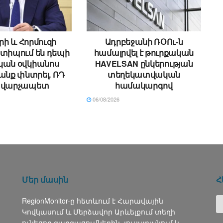
րի և Հորմուզի
Ադրբեջանի ՌՕՈւ-ն
ստիպում են դեպի
համալրվել է թուրքական
կան օվկիանոս
HAVELSAN ընկերության
անք փնտրել. ՌԴ
տեղեկատվական
վարչապետ
համակարգով
06/08/2026
Մեր մասին
Հ
RegionMonitor-ը հետևում է Հարավային
Կովկասում և Մերձավոր Արևելքում տեղի
ունեցող զարգացումներին, լուսաբանում և