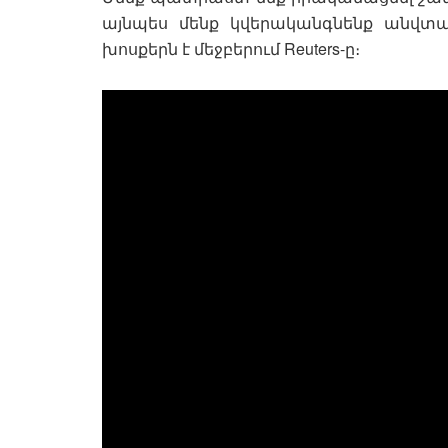
այնպես մենք կվերականգնենք անվտանգ
խոսքերն է մեջբերում Reuters-ը։