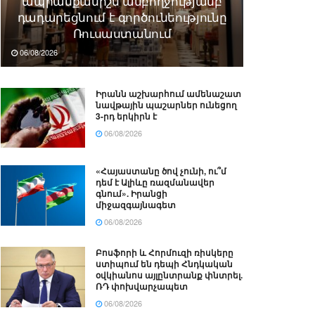
ապրանքանիշն ամբողջությամբ
դադարեցնում է գործունեությունը
Ռուսաստանում
06/08/2026
Իրանն աշխարհում ամենաշատ
նավթային պաշարներ ունեցող
3-րդ երկիրն է
06/08/2026
«Հայաստանը ծով չունի, ու՞մ
դեմ է Ալիևը ռազմանավեր
գնում». Իրանցի
միջազգայնագետ
06/08/2026
Բոսֆորի և Հորմուզի ռիսկերը
ստիպում են դեպի Հնդկական
օվկիանոս այլընտրանք փնտրել.
ՌԴ փոխվարչապետ
06/08/2026