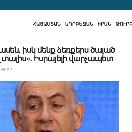
ՀԱՅԱՍՏԱՆ
ԱԴՐԲԵՋԱՆ
ԻՐԱՆ
ԹՈՒՐ
նասեն, իսկ մենք ձեռքերս ծալած
յլ տալիս». Իսրայելի վարչապետ
թյուն