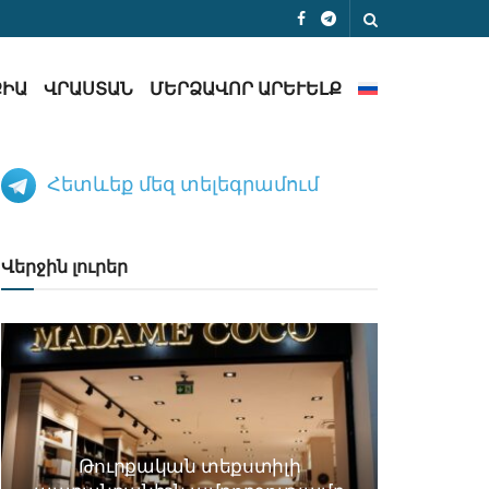
ՔԻԱ
ՎՐԱՍՏԱՆ
ՄԵՐՁԱՎՈՐ ԱՐԵՒԵԼՔ
Հետևեք մեզ տելեգրամում
Վերջին լուրեր
Թուրքական տեքստիլի