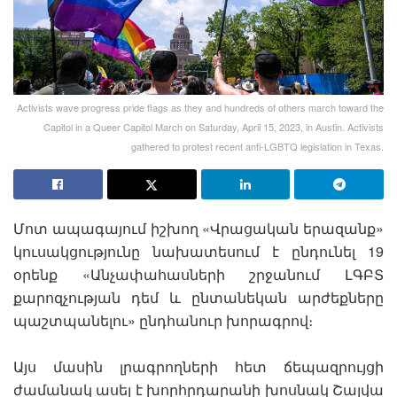
Activists wave progress pride flags as they and hundreds of others march toward the
Capitol in a Queer Capitol March on Saturday, April 15, 2023, in Austin. Activists
gathered to protest recent anti-LGBTQ legislation in Texas.
Մոտ ապագայում իշխող «Վրացական երազանք»
կուսակցությունը նախատեսում է ընդունել 19
օրենք «Անչափահասների շրջանում ԼԳԲՏ
քարոզչության դեմ և ընտանեկան արժեքները
պաշտպանելու» ընդհանուր խորագրով։
Այս մասին լրագրողների հետ ճեպազրույցի
ժամանակ ասել է խորհրդարանի խոսնակ Շալվա