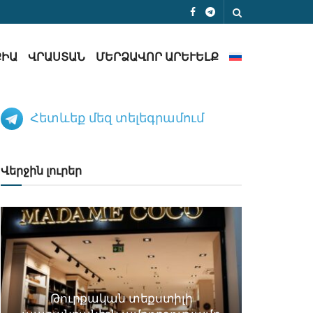
ՔԻԱ
ՎՐԱՍՏԱՆ
ՄԵՐՁԱՎՈՐ ԱՐԵՒԵԼՔ
Հետևեք մեզ տելեգրամում
Վերջին լուրեր
Թուրքական տեքստիլի