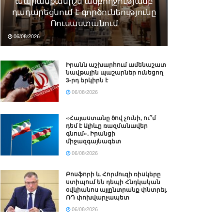
ապրանքանիշն ամբողջությամբ
դադարեցնում է գործունեությունը
Ռուսաստանում
06/08/2026
Իրանն աշխարհում ամենաշատ
նավթային պաշարներ ունեցող
3-րդ երկիրն է
06/08/2026
«Հայաստանը ծով չունի, ու՞մ
դեմ է Ալիևը ռազմանավեր
գնում». Իրանցի
միջազգայնագետ
06/08/2026
Բոսֆորի և Հորմուզի ռիսկերը
ստիպում են դեպի Հնդկական
օվկիանոս այլընտրանք փնտրել.
ՌԴ փոխվարչապետ
06/08/2026