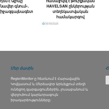
 դեմ է Ալիևը
համալրվել է թուրքական
ավեր գնում».
HAVELSAN ընկերության
միջազգայնագետ
տեղեկատվական
համակարգով
06/08/2026
Մեր մասին
Հ
RegionMonitor-ը հետևում է Հարավային
Կովկասում և Մերձավոր Արևելքում տեղի
ունեցող զարգացումներին, լուսաբանում և
վերլուծում կարևորագույն
իրադարձությունները։