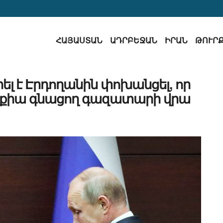
ՀԱՅԱՍՏԱՆ
ԱԴՐԲԵՋԱՆ
ԻՐԱՆ
ԹՈՒՐ
ել է Էրդողանին փոխանցել, որ
ւրքիա գնացող գազատարի վրա