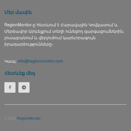
Մեր մասին
RegionMonitor-ը հետևում է Հարավային Կովկասում և
Մերձավոր Արևելքում տեղի ունեցող զարգացումներին,
լուսաբանում և վերլուծում կարևորագույն
իրադարձությունները։
Կապ:
info@regionmonitor.com
Հետևեք մեզ
© 2024
RegionMonitor