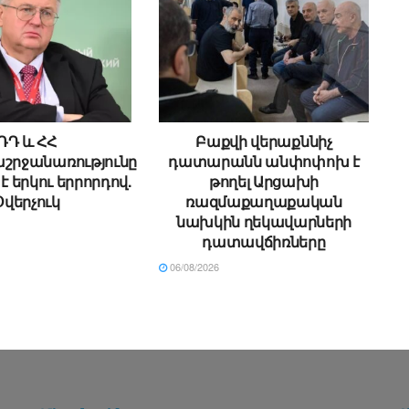
ՌԴ և ՀՀ
Բաքվի վերաքննիչ
րջանառությունը
դատարանն անփոփոխ է
է երկու երրորդով.
թողել Արցախի
Օվերչուկ
ռազմաքաղաքական
նախկին ղեկավարների
դատավճիռները
06/08/2026