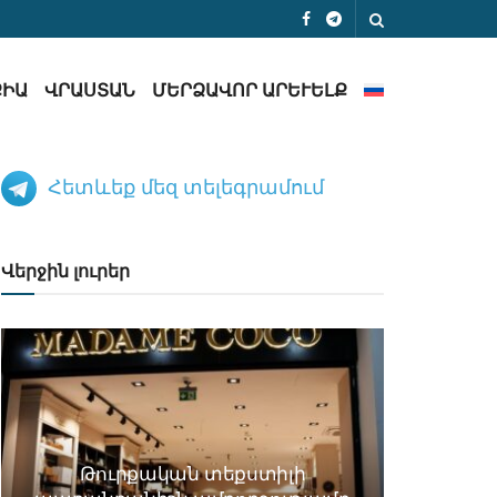
ՔԻԱ
ՎՐԱՍՏԱՆ
ՄԵՐՁԱՎՈՐ ԱՐԵՒԵԼՔ
Հետևեք մեզ տելեգրամում
Վերջին լուրեր
Թուրքական տեքստիլի