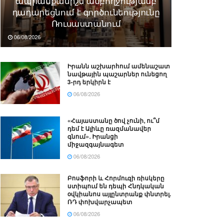
ապրանքանիշն ամբողջությամբ
դադարեցնում է գործունեությունը
Ռուսաստանում
06/08/2026
Իրանն աշխարհում ամենաշատ
նավթային պաշարներ ունեցող
3-րդ երկիրն է
06/08/2026
«Հայաստանը ծով չունի, ու՞մ
դեմ է Ալիևը ռազմանավեր
գնում». Իրանցի
միջազգայնագետ
06/08/2026
Բոսֆորի և Հորմուզի ռիսկերը
ստիպում են դեպի Հնդկական
օվկիանոս այլընտրանք փնտրել.
ՌԴ փոխվարչապետ
06/08/2026