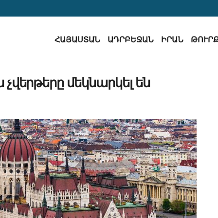
ՀԱՅԱՍՏԱՆ
ԱԴՐԲԵՋԱՆ
ԻՐԱՆ
ԹՈՒՐ
չվերթերը մեկնարկել են