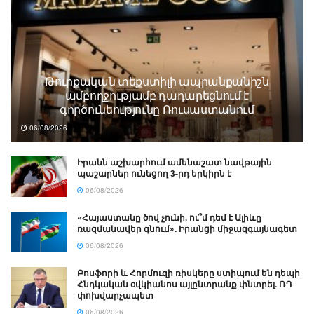
Թուրքական տեքստիլի ապրանքանիշն
ամբողջությամբ դադարեցնում է
գործունեությունը Ռուսաստանում
06/08/2026
Իրանն աշխարհում ամենաշատ նավթային
պաշարներ ունեցող 3-րդ երկիրն է
06/08/2026
«Հայաստանը ծով չունի, ու՞մ դեմ է Ալիևը
ռազմանավեր գնում». Իրանցի միջազգայնագետ
06/08/2026
Բոսֆորի և Հորմուզի ռիսկերը ստիպում են դեպի
Հնդկական օվկիանոս այլընտրանք փնտրել. ՌԴ
փոխվարչապետ
06/08/2026