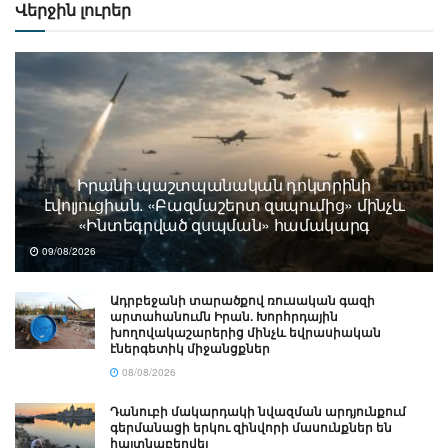
Վերջին լուրեր
Իրանի պաշտպանական դոկտրինի
էվոլյուցիան. «Բազմաշերտ զսպումից» մինչև
«Ինտեգրված զսպման» համակարգ
09/08/2026
Ադրբեջանի տարածքով ռուսական գազի
արտահանումն Իրան. Խորհրդային
խողովակաշարերից մինչև եվրասիական
էներգետիկ միջանցքներ
08/08/2026
Դանուբի մակարդակի նվազման արդյունքում
գերմանացի երկու զինվորի մասունքներ են
հայտնաբերվել