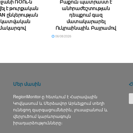
ջանի ՌՕՈւ-ն
Բաքուն պատրաստ է
ել է թուրքական
անհրաժեշտության
N ընկերության
դեպքում գազ
եկատվական
մատակարարել
մակարգով
Ուկրաինային․ Բայրամով
06/08/2026
Մեր մասին
Հ
RegionMonitor-ը հետևում է Հարավային
Կովկասում և Մերձավոր Արևելքում տեղի
ունեցող զարգացումներին, լուսաբանում և
վերլուծում կարևորագույն
իրադարձությունները։