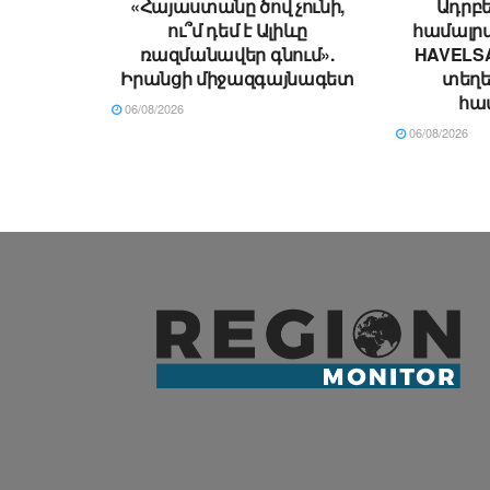
«Հայաստանը ծով չունի,
Ադրբե
ու՞մ դեմ է Ալիևը
համալրվ
ռազմանավեր գնում».
HAVELSA
Իրանցի միջազգայնագետ
տեղ
հա
06/08/2026
06/08/2026