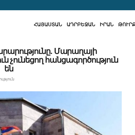
ՀԱՅԱՍՏԱՆ
ԱԴՐԲԵՋԱՆ
ԻՐԱՆ
ԹՈՒՐ
րարությունը. Մարաղայի
ն չունեցող հանցագործություն
են
ւթյուն