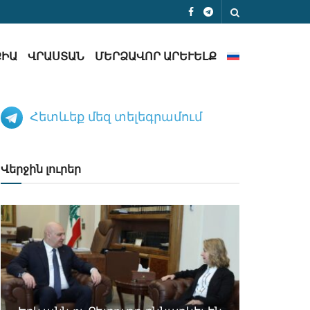
ՔԻԱ
ՎՐԱՍՏԱՆ
ՄԵՐՁԱՎՈՐ ԱՐԵՒԵԼՔ
Հետևեք մեզ տելեգրամում
Վերջին լուրեր