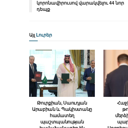
կորոնավիրուսով վարակվելու 44 նոր
դեպք
Այլ
Լուրեր
Թուրքիան, Սաուդյան
Հաջի
Արաբիան և Պակիստանը
թ
համատեղ
մեր
պաշտպանության
պար
համաձայնագիր են
Ադրբեջա