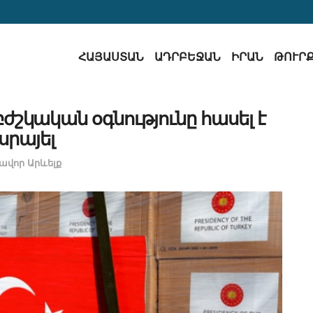
ՀԱՅԱՍՏԱՆ
ԱԴՐԲԵՋԱՆ
ԻՐԱՆ
ԹՈՒՐ
ժշկական օգնությունը հասել է
սրայել
ավոր Արևելք