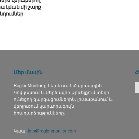
ակման մի շարք
նդումներ
Մեր մասին
Հ
RegionMonitor-ը հետևում է Հարավային
Կովկասում և Մերձավոր Արևելքում տեղի
ունեցող զարգացումներին, լուսաբանում և
վերլուծում կարևորագույն
իրադարձությունները։
Կապ:
info@regionmonitor.com