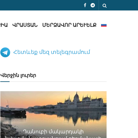
ՔԻԱ
ՎՐԱՍՏԱՆ
ՄԵՐՁԱՎՈՐ ԱՐԵՒԵԼՔ
Հետևեք մեզ տելեգրամում
Վերջին լուրեր
Դանուբի մակարդակի