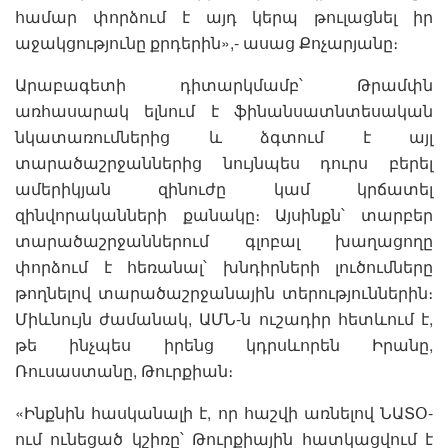
համար փորձում է այդ կերպ թուլացնել իր
աջակցությունը քրդերին»,- ասաց Քոչարյանը։
Արաբագետի դիտարկմամբ՝ Թրամփն
առհասարակ ելնում է ֆինանսատնտեսական
նկատառումներից և ձգտում է այլ
տարածաշրջաններից նույնպես դուրս բերել
ամերիկյան զինուժը կամ կրճատել
զինվորականների քանակը։ Այսինքն՝ տարբեր
տարածաշրջաններում գլոբալ խաղացողը
փորձում է հեռանալ՝ խնդիրների լուծումները
թողնելով տարածաշրջանային տերություններին։
Միևնույն ժամանակ, ԱՄՆ-ն ուշադիր հետևում է,
թե ինչպես իրենց կդրսևորեն Իրանը,
Ռուսաստանը, Թուրքիան։
«Ինքնին հասկանալի է, որ հաշվի առնելով ՆԱՏՕ-
ում ունեցած կշիռը՝ Թուրքիային հատկացվում է