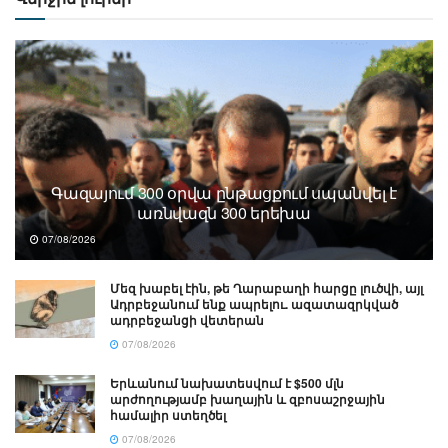
Գազայում 300 օրվա ընթացքում սպանվել է
առնվազն 300 երեխա
07/08/2026
Մեզ խաբել էին, թե Ղարաբաղի հարցը լուծվի, այլ
Ադրբեջանում ենք ապրելու. ազատազրկված
ադրբեջանցի վետերան
07/08/2026
Երևանում նախատեսվում է $500 մլն
արժողությամբ խաղային և զբոսաշրջային
համալիր ստեղծել
07/08/2026