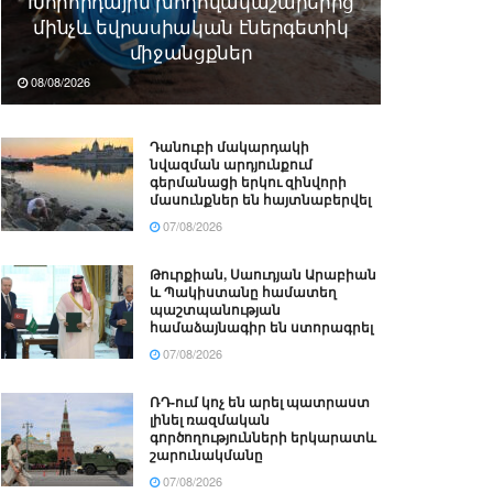
Խորհրդային խողովակաշարերից
մինչև եվրասիական էներգետիկ
միջանցքներ
08/08/2026
Դանուբի մակարդակի
նվազման արդյունքում
գերմանացի երկու զինվորի
մասունքներ են հայտնաբերվել
07/08/2026
Թուրքիան, Սաուդյան Արաբիան
և Պակիստանը համատեղ
պաշտպանության
համաձայնագիր են ստորագրել
07/08/2026
ՌԴ-ում կոչ են արել պատրաստ
լինել ռազմական
գործողությունների երկարատև
շարունակմանը
07/08/2026