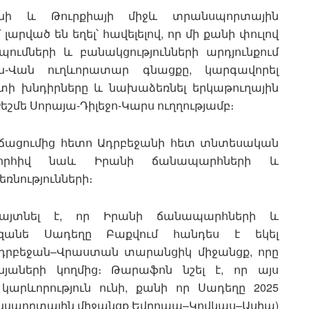
նի և Թուրքիայի միջև տրանսպորտային
լարված են եղել՝ հավելելով, որ մի քանի փուլով
մների և բանակցությունների արդյունքում
ան-Վան ուղևորատար գնացքը, կարգավորել
տի խնդիրները և նախաձեռնել երկաթուղային
մե Սորայա-Դիլեջո-Կարս ուղղությամբ։
 լճացումից հետո Ադրբեջանի հետ տնտեսական
շնորհիվ նաև Իրանի ճանապարհների և
նությունների։
յտնել է, որ Իրանի ճանապարհների և
զանե Սադեղը Բաքվում հանդես է եկել
Ադրբեջան–Վրաստան տարանցիկ միջանցք, որը
յաների կողմից։ Թարաֆոն նշել է, որ այս
արևորություն ունի, քանի որ Սադեղը 2025
անսպորտային միջանցք Եվրոպա–Կովկաս–Ասիա)