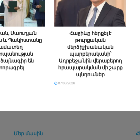
ան, Սաուդյան
Հաջիևը հերքել է
ն և Պակիստանը
թուրքական
ամատեղ
մերձիշխանական
պանության
պարբերականի՝
ձայնագիր են
Ադրբեջանին վերաբերող
տորագրել
հրապարակման մի շարք
պնդումներ
07/08/2026
Մեր մասին
Հ