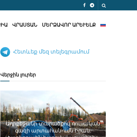
ՔԻԱ
ՎՐԱՍՏԱՆ
ՄԵՐՁԱՎՈՐ ԱՐԵՒԵԼՔ
Հետևեք մեզ տելեգրամում
Վերջին լուրեր
Ադրբեջանի տարածքով ռուսական
գազի արտահանումն Իրան.