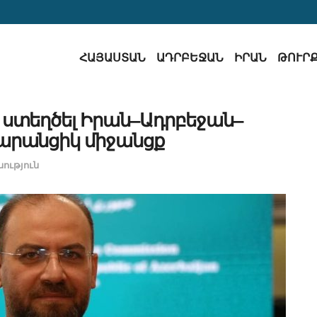
ՀԱՅԱՍՏԱՆ
ԱԴՐԲԵՋԱՆ
ԻՐԱՆ
ԹՈՒՐ
 ստեղծել Իրան–Ադրբեջան–
րանցիկ միջանցք
ություն