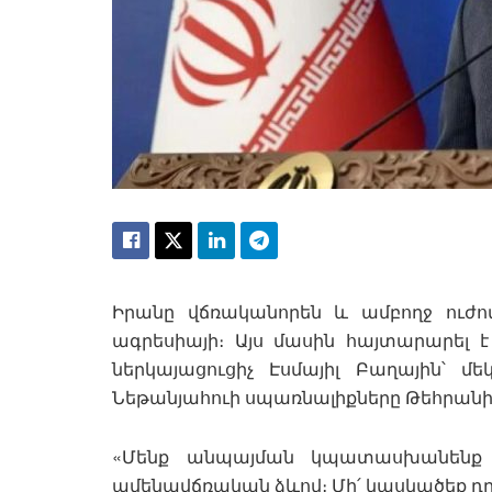
Իրանը վճռականորեն և ամբողջ ուժո
ագրեսիայի։ Այս մասին հայտարարել
ներկայացուցիչ Էսմայիլ Բաղային՝ մ
Նեթանյահուի սպառնալիքները Թեհրանի
«Մենք անպայման կպատասխանենք ց
ամենավճռական ձևով։ Մի՛ կասկածեք դրա