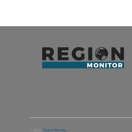
© 2024
RegionMonitor