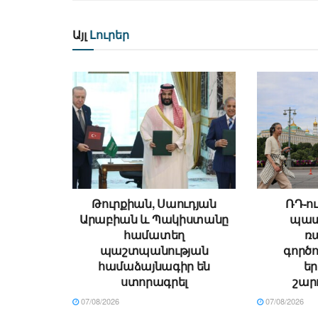
Այլ
Լուրեր
Թուրքիան, Սաուդյան
ՌԴ-ու
Արաբիան և Պակիստանը
պատ
համատեղ
ռ
պաշտպանության
գործո
համաձայնագիր են
ե
ստորագրել
շար
07/08/2026
07/08/2026