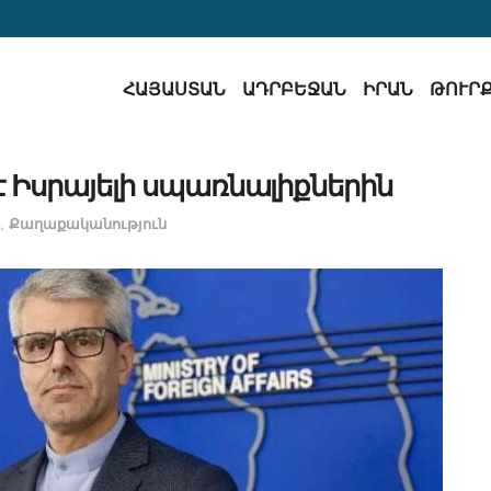
ՀԱՅԱՍՏԱՆ
ԱԴՐԲԵՋԱՆ
ԻՐԱՆ
ԹՈՒՐ
Իսրայելի սպառնալիքներին
,
Քաղաքականություն