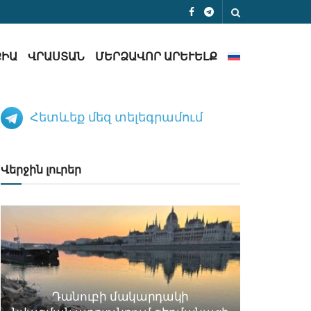
ՔԻԱ
ՎՐԱՍՏԱՆ
ՄԵՐՁԱՎՈՐ ԱՐԵՒԵԼՔ
Հետևեք մեզ տելեգրամում
Վերջին լուրեր
Դանուբի մակարդակի