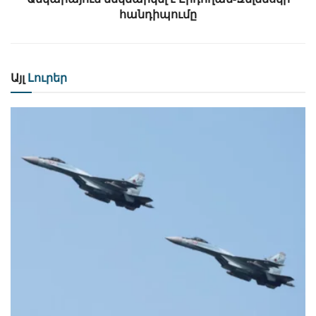
հանդիպումը
Այլ
Լուրեր