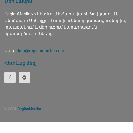
Մեր մասին
RegionMonitor-ը հետևում է Հարավային Կովկասում և
Մերձավոր Արևելքում տեղի ունեցող զարգացումներին,
լուսաբանում և վերլուծում կարևորագույն
իրադարձությունները։
Կապ:
info@regionmonitor.com
Հետևեք մեզ
© 2024
RegionMonitor
Русский
(
Russian
)