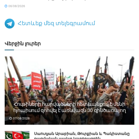
06/08/2026
Հետևեք մեզ տելեգրամում
Վերջին լուրեր
Հութիների հարվածների հետևանքով Եմենի
հյուսիսում զոհվել է առնվազն 30 զինծառայող
07/08/2026
Սաուդյան Արաբիան, Թուրքիան և Պակիստանը
ռազմական պակտ կստորագրեն