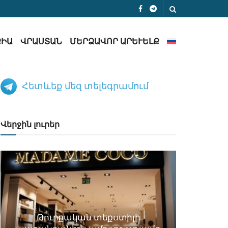
ՔԻԱ
ՎՐԱՍՏԱՆ
ՄԵՐՁԱՎՈՐ ԱՐԵՒԵԼՔ
Հետևեք մեզ տելեգրամում
Վերջին լուրեր
Թուրքական տեքստիլի