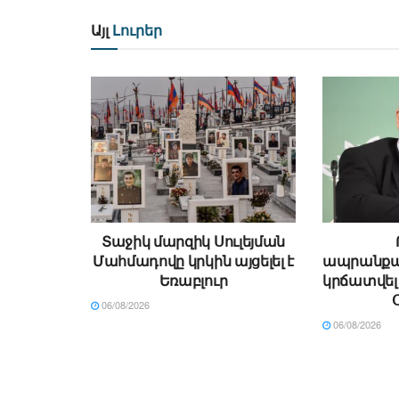
Այլ
Լուրեր
Տաջիկ մարզիկ Սուլեյման
Մահմադովը կրկին այցելել է
ապրանքաշ
Եռաբլուր
կրճատվել 
06/08/2026
06/08/2026