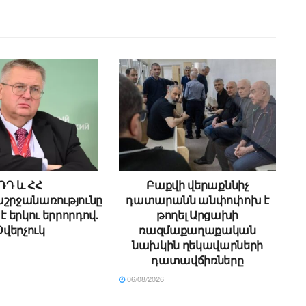
ՌԴ և ՀՀ
Բաքվի վերաքննիչ
րջանառությունը
դատարանն անփոփոխ է
է երկու երրորդով.
թողել Արցախի
Օվերչուկ
ռազմաքաղաքական
նախկին ղեկավարների
դատավճիռները
06/08/2026