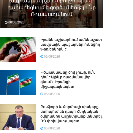
ապրանքանիշն ամբողջությամբ
դադարեցնում է գործունեությունը
Ռուսաստանում
06/08/2026
Իրանն աշխարհում ամենաշատ
նավթային պաշարներ ունեցող
3-րդ երկիրն է
06/08/2026
«Հայաստանը ծով չունի, ու՞մ
դեմ է Ալիևը ռազմանավեր
գնում». Իրանցի
միջազգայնագետ
06/08/2026
Բոսֆորի և Հորմուզի ռիսկերը
ստիպում են դեպի Հնդկական
օվկիանոս այլընտրանք փնտրել.
ՌԴ փոխվարչապետ
06/08/2026