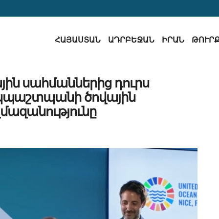
ՀԱՅԱՍՏԱՆ
ԱԴՐԲԵՋԱՆ
ԻՐԱՆ
ԹՈՒՐ
ին սահմաններից դուրս
կպաշտպանի ծովային
մազանությունը