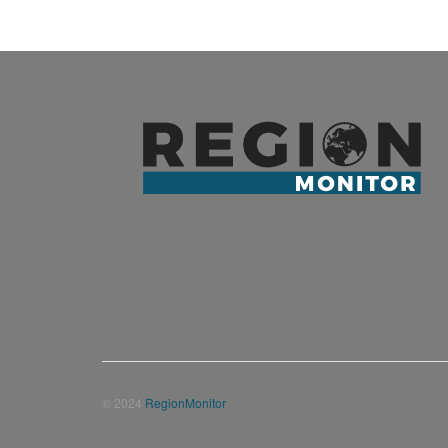
© 2024
RegionMonitor