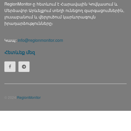
RegionMonitor-ը հետևում է Հարավային Կովկասում և
Մերձավոր Արևելքում տեղի ունեցող զարգացումներին,
լուսաբանում և վերլուծում կարևորագույն
իրադարձությունները։
Կապ:
info@regionmonitor.com
Հետևեք մեզ
© 2024
RegionMonitor
Русский
(
Russian
)