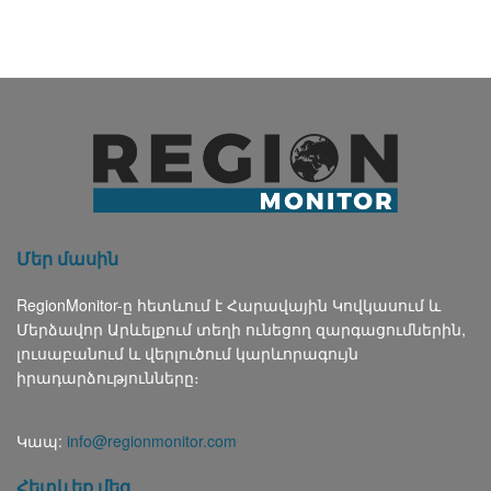
Մեր մասին
RegionMonitor-ը հետևում է Հարավային Կովկասում և
Մերձավոր Արևելքում տեղի ունեցող զարգացումներին,
լուսաբանում և վերլուծում կարևորագույն
իրադարձությունները։
Կապ:
info@regionmonitor.com
Հետևեք մեզ