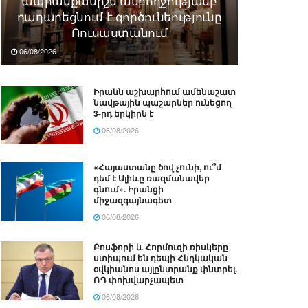
ապրանքանիշն ամբողջությամբ
դադարեցնում է գործունեությունը
Ռուսաստանում
06/08/2026
Իրանն աշխարհում ամենաշատ
նավթային պաշարներ ունեցող
3-րդ երկիրն է
06/08/2026
«Հայաստանը ծով չունի, ու՞մ
դեմ է Ալիևը ռազմանավեր
գնում». Իրանցի
միջազգայնագետ
06/08/2026
Բոսֆորի և Հորմուզի ռիսկերը
ստիպում են դեպի Հնդկական
օվկիանոս այլընտրանք փնտրել.
ՌԴ փոխվարչապետ
06/08/2026