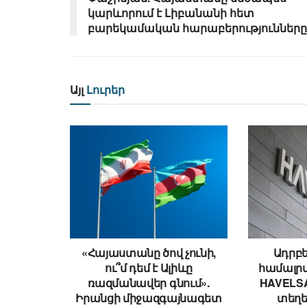
կարևորում է Լիբանանի հետ
բարեկամական հարաբե­րությունները
Այլ
Լուրեր
«Հայաստանը ծով չունի,
Ադրբե
ու՞մ դեմ է Ալիևը
համալրվ
ռազմանավեր գնում».
HAVELSA
Իրանցի միջազգայնագետ
տեղ