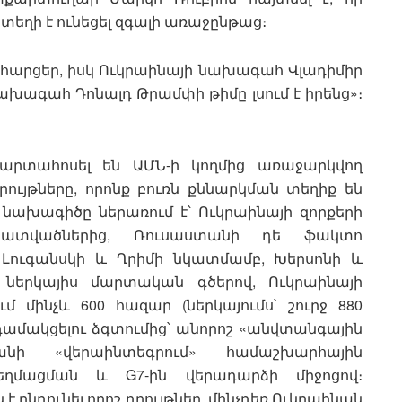
տեղի է ունեցել զգալի առաջընթաց։
ված հարցեր, իսկ Ուկրաինայի նախագահ Վլադիմիր
ր նախագահ Դոնալդ Թրամփի թիմը լսում է իրենց»։
մ արտահոսել են ԱՄՆ-ի կողմից առաջարկվող
ւյթները, որոնք բուռն քննարկման տեղիք են
նախագիծը ներառում է՝ Ուկրաինայի զորքերի
 հատվածներից, Ռուսաստանի դե ֆակտո
, Լուգանսկի և Ղրիմի նկատմամբ, Խերսոնի և
 ներկայիս մարտական գծերով, Ուկրաինայի
մինչև 600 հազար (ներկայումս՝ շուրջ 880
դամակցելու ձգտումից՝ անորոշ «անվտանգային
անի «վերաինտեգրում» համաշխարհային
մեղմացման և G7-ին վերադարձի միջոցով։
նդունել որոշ դրույթներ, մինչդեռ Ուկրաինան