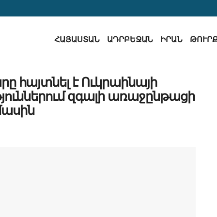
ՀԱՅԱՍՏԱՆ
ԱԴՐԲԵՋԱՆ
ԻՐԱՆ
ԹՈՒՐ
 հայտնել է Ուկրաինայի
ուններում զգալի առաջընթացի
մասին