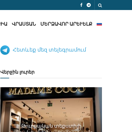
ՔԻԱ
ՎՐԱՍՏԱՆ
ՄԵՐՁԱՎՈՐ ԱՐԵՒԵԼՔ
Հետևեք մեզ տելեգրամում
Վերջին լուրեր
Թուրքական տեքստիլի