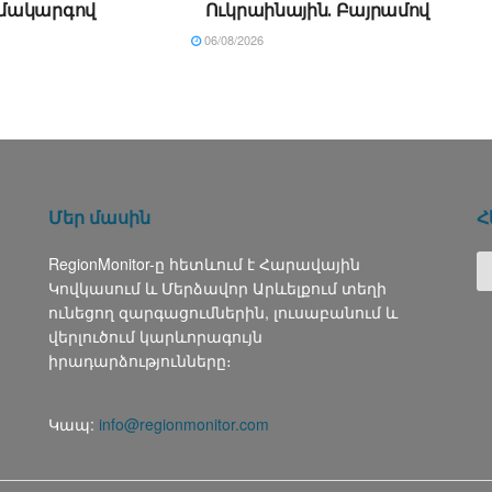
մակարգով
Ուկրաինային․ Բայրամով
06/08/2026
Մեր մասին
Հ
RegionMonitor-ը հետևում է Հարավային
Կովկասում և Մերձավոր Արևելքում տեղի
ունեցող զարգացումներին, լուսաբանում և
վերլուծում կարևորագույն
իրադարձությունները։
Կապ:
info@regionmonitor.com