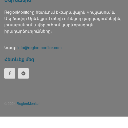
RegionMonitor-ը հետևում է Հարավային Կովկասում և
Մերձավոր Արևելքում տեղի ունեցող զարգացումներին,
լուսաբանում և վերլուծում կարևորագույն
իրադարձությունները։
Կապ:
info@regionmonitor.com
Հետևեք մեզ
© 2024
RegionMonitor
Русский
(
Russian
)