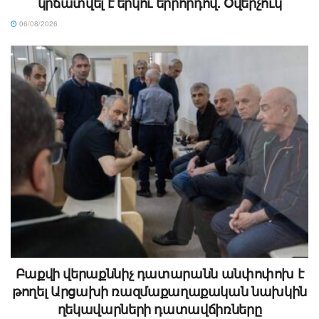
կրճատվել է երկու երրորդով. Օվերչուկ
06/08/2026
Բաքվի վերաքննիչ դատարանն անփոփոխ է
թողել Արցախի ռազմաքաղաքական նախկին
ղեկավարների դատավճիռները