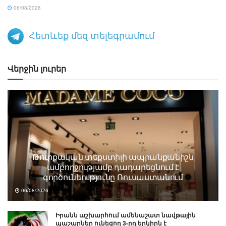
06/08/2026
Հետևեք մեզ տելեգրամում
Վերջին լուրեր
Թուրքական տեքստիլի ապրանքանիշն
ամբողջությամբ դադարեցնում է
գործունեությունը Ռուսաստանում
06/08/2026
Իրանն աշխարհում ամենաշատ նավթային
պաշարներ ունեցող 3-րդ երկիրն է