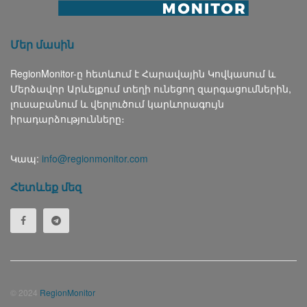
Մեր մասին
RegionMonitor-ը հետևում է Հարավային Կովկասում և
Մերձավոր Արևելքում տեղի ունեցող զարգացումներին,
լուսաբանում և վերլուծում կարևորագույն
իրադարձությունները։
Կապ:
info@regionmonitor.com
Հետևեք մեզ
© 2024
RegionMonitor