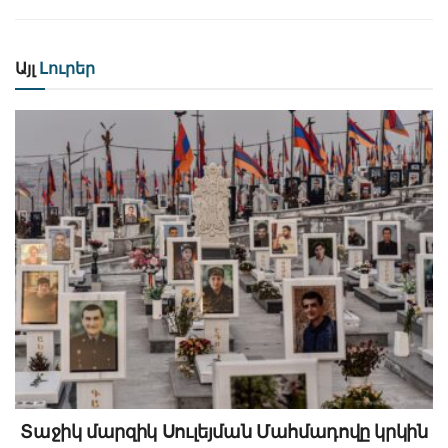
Այլ
Լուրեր
Տաջիկ մարզիկ Սուլեյման Մահմադովը կրկին