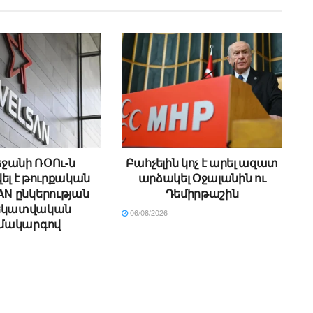
ջանի ՌՕՈւ-ն
Բահչելին կոչ է արել ազատ
ել է թուրքական
արձակել Օջալանին ու
N ընկերության
Դեմիրթաշին
եկատվական
06/08/2026
մակարգով