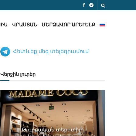
ՔԻԱ
ՎՐԱՍՏԱՆ
ՄԵՐՁԱՎՈՐ ԱՐԵՒԵԼՔ
Հետևեք մեզ տելեգրամում
Վերջին լուրեր
Թուրքական տեքստիլի