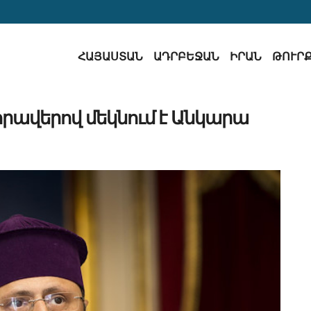
ՀԱՅԱՍՏԱՆ
ԱԴՐԲԵՋԱՆ
ԻՐԱՆ
ԹՈՒՐ
րավերով մեկնում է Անկարա