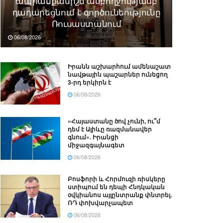
ապրանքանիշն ամբողջությամբ
դադարեցնում է գործունեությունը
Ռուսաստանում
06/08/2026
Իրանն աշխարհում ամենաշատ
նավթային պաշարներ ունեցող
3-րդ երկիրն է
06/08/2026
«Հայաստանը ծով չունի, ու՞մ
դեմ է Ալիևը ռազմանավեր
գնում». Իրանցի
միջազգայնագետ
06/08/2026
Բոսֆորի և Հորմուզի ռիսկերը
ստիպում են դեպի Հնդկական
օվկիանոս այլընտրանք փնտրել.
ՌԴ փոխվարչապետ
06/08/2026