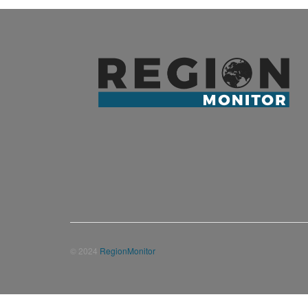
© 2024
RegionMonitor