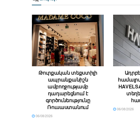
Թուրքական տեքստիլի
Ադրբե
ապրանքանիշն
համալրվ
ամբողջությամբ
HAVELSA
դադարեցնում է
տեղ
գործունեությունը
հա
Ռուսաստանում
06/08/2026
06/08/2026