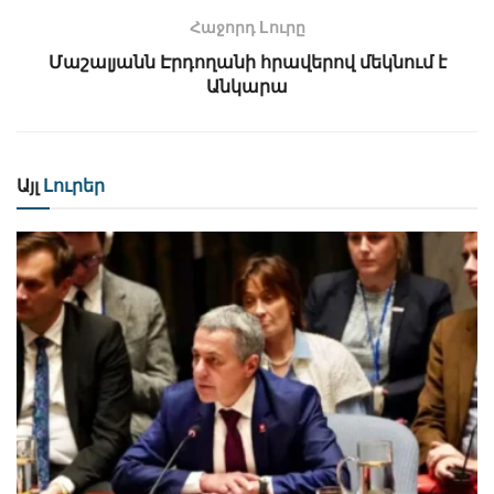
Հաջորդ Lուրը
Մաշալյանն Էրդողանի հրավերով մեկնում է
Անկարա
Այլ
Լուրեր