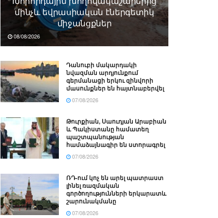
Խորհրդային խողովակաշարերից
մինչև եվրասիական էներգետիկ
միջանցքներ
08/08/2026
Դանուբի մակարդակի
նվազման արդյունքում
գերմանացի երկու զինվորի
մասունքներ են հայտնաբերվել
07/08/2026
Թուրքիան, Սաուդյան Արաբիան
և Պակիստանը համատեղ
պաշտպանության
համաձայնագիր են ստորագրել
07/08/2026
ՌԴ-ում կոչ են արել պատրաստ
լինել ռազմական
գործողությունների երկարատև
շարունակմանը
07/08/2026