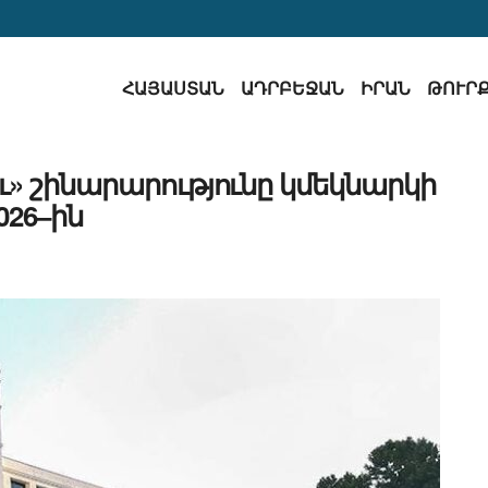
ՀԱՅԱՍՏԱՆ
ԱԴՐԲԵՋԱՆ
ԻՐԱՆ
ԹՈՒՐ
ւ» շինարարությունը կմեկնարկի
026–ին