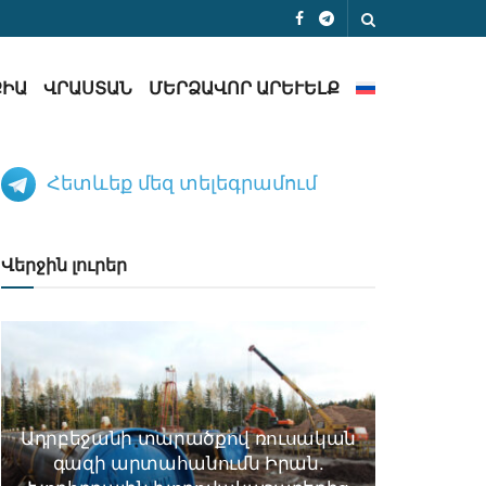
ՔԻԱ
ՎՐԱՍՏԱՆ
ՄԵՐՁԱՎՈՐ ԱՐԵՒԵԼՔ
Հետևեք մեզ տելեգրամում
Վերջին լուրեր
Ադրբեջանի տարածքով ռուսական
գազի արտահանումն Իրան.